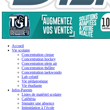
Accueil
Vie scolaire
Concentration cirque
Concentration hockey
Concentration plein air
Concentration théâtre
Concentration taekwondo
Lab créatif
Vie pédagogique
Vie étudiante
Infos-Parents
Listes de matériel scolaire
Cafétéria
Signaler une absence
Intimidation à l’école