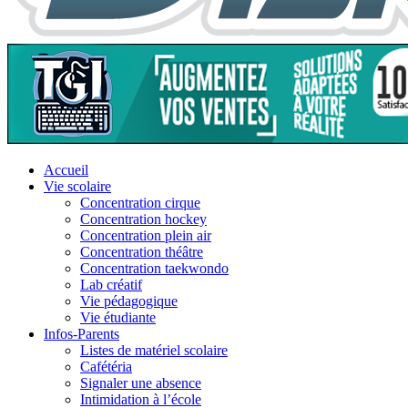
Accueil
Vie scolaire
Concentration cirque
Concentration hockey
Concentration plein air
Concentration théâtre
Concentration taekwondo
Lab créatif
Vie pédagogique
Vie étudiante
Infos-Parents
Listes de matériel scolaire
Cafétéria
Signaler une absence
Intimidation à l’école