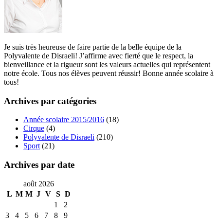
Je suis très heureuse de faire partie de la belle équipe de la
Polyvalente de Disraeli! J’affirme avec fierté que le respect, la
bienveillance et la rigueur sont les valeurs actuelles qui représentent
notre école. Tous nos élèves peuvent réussir! Bonne année scolaire à
tous!
Archives par catégories
Année scolaire 2015/2016
(18)
Cirque
(4)
Polyvalente de Disraeli
(210)
Sport
(21)
Archives par date
août 2026
L
M
M
J
V
S
D
1
2
3
4
5
6
7
8
9