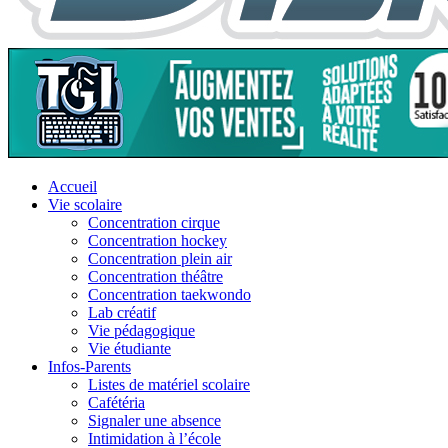
Accueil
Vie scolaire
Concentration cirque
Concentration hockey
Concentration plein air
Concentration théâtre
Concentration taekwondo
Lab créatif
Vie pédagogique
Vie étudiante
Infos-Parents
Listes de matériel scolaire
Cafétéria
Signaler une absence
Intimidation à l’école