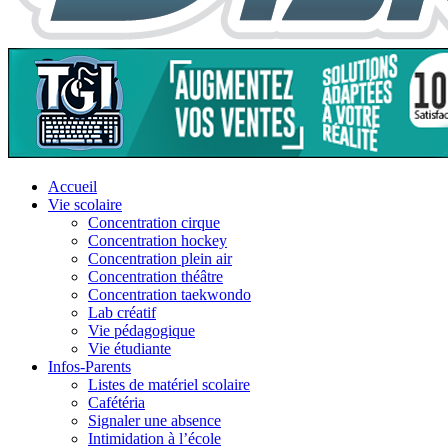
Accueil
Vie scolaire
Concentration cirque
Concentration hockey
Concentration plein air
Concentration théâtre
Concentration taekwondo
Lab créatif
Vie pédagogique
Vie étudiante
Infos-Parents
Listes de matériel scolaire
Cafétéria
Signaler une absence
Intimidation à l’école