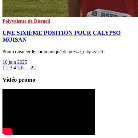
Polyvalente de Disraeli
UNE SIXIÈME POSITION POUR CALYPSO
MOISAN
Pour consulter le communiqué de presse, cliquez ici :
10 juin 2025
1
2
3
4
5
6
…
22
Vidéo promo