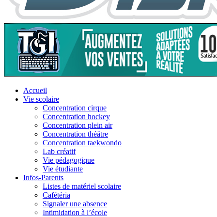
Accueil
Vie scolaire
Concentration cirque
Concentration hockey
Concentration plein air
Concentration théâtre
Concentration taekwondo
Lab créatif
Vie pédagogique
Vie étudiante
Infos-Parents
Listes de matériel scolaire
Cafétéria
Signaler une absence
Intimidation à l’école