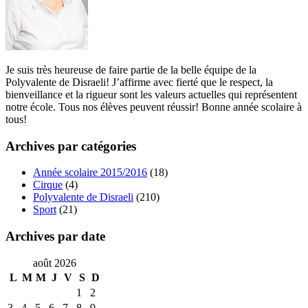
Je suis très heureuse de faire partie de la belle équipe de la
Polyvalente de Disraeli! J’affirme avec fierté que le respect, la
bienveillance et la rigueur sont les valeurs actuelles qui représentent
notre école. Tous nos élèves peuvent réussir! Bonne année scolaire à
tous!
Archives par catégories
Année scolaire 2015/2016
(18)
Cirque
(4)
Polyvalente de Disraeli
(210)
Sport
(21)
Archives par date
août 2026
L
M
M
J
V
S
D
1
2
3
4
5
6
7
8
9