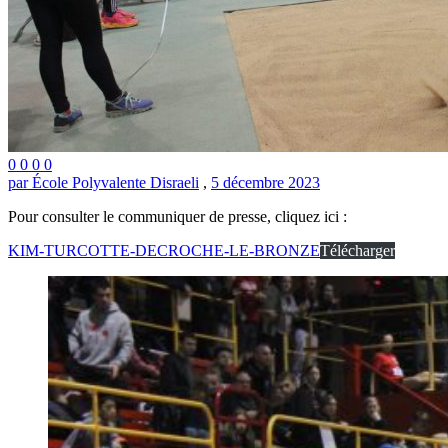
0
0
0
0
par École Polyvalente Disraeli
,
5 décembre 2023
Pour consulter le communiquer de presse, cliquez ici :
KIM-TURCOTTE-DECROCHE-LE-BRONZE
Télécharger