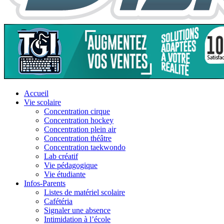
Accueil
Vie scolaire
Concentration cirque
Concentration hockey
Concentration plein air
Concentration théâtre
Concentration taekwondo
Lab créatif
Vie pédagogique
Vie étudiante
Infos-Parents
Listes de matériel scolaire
Cafétéria
Signaler une absence
Intimidation à l’école