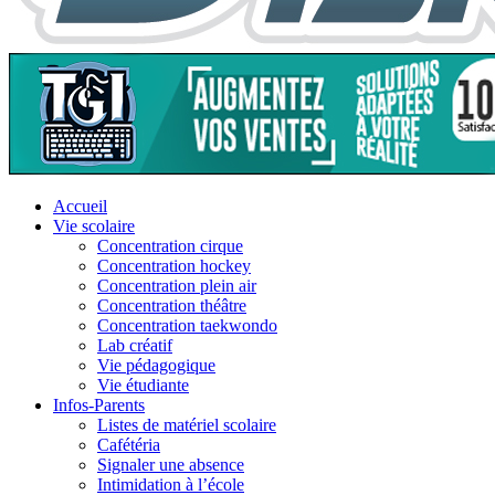
Accueil
Vie scolaire
Concentration cirque
Concentration hockey
Concentration plein air
Concentration théâtre
Concentration taekwondo
Lab créatif
Vie pédagogique
Vie étudiante
Infos-Parents
Listes de matériel scolaire
Cafétéria
Signaler une absence
Intimidation à l’école