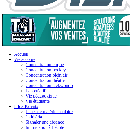
Accueil
Vie scolaire
Concentration cirque
Concentration hockey
Concentration plein air
Concentration théâtre
Concentration taekwondo
Lab créatif
Vie pédagogique
Vie étudiante
Infos-Parents
Listes de matériel scolaire
Cafétéria
Signaler une absence
Intimidation à l’école