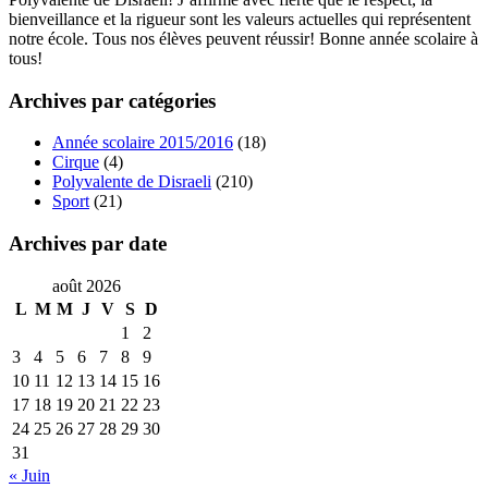
bienveillance et la rigueur sont les valeurs actuelles qui représentent
notre école. Tous nos élèves peuvent réussir! Bonne année scolaire à
tous!
Archives par catégories
Année scolaire 2015/2016
(18)
Cirque
(4)
Polyvalente de Disraeli
(210)
Sport
(21)
Archives par date
août 2026
L
M
M
J
V
S
D
1
2
3
4
5
6
7
8
9
10
11
12
13
14
15
16
17
18
19
20
21
22
23
24
25
26
27
28
29
30
31
« Juin