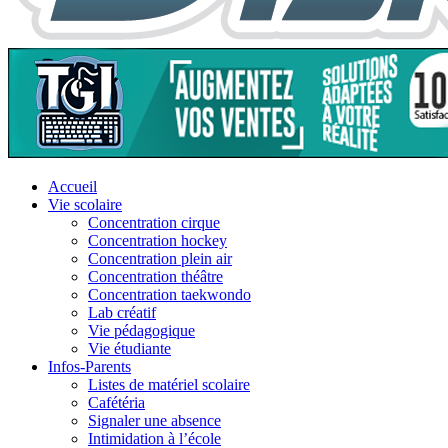
Accueil
Vie scolaire
Concentration cirque
Concentration hockey
Concentration plein air
Concentration théâtre
Concentration taekwondo
Lab créatif
Vie pédagogique
Vie étudiante
Infos-Parents
Listes de matériel scolaire
Cafétéria
Signaler une absence
Intimidation à l’école