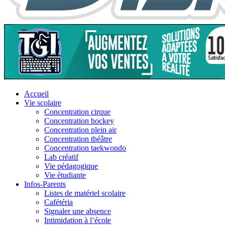
Accueil
Vie scolaire
Concentration cirque
Concentration hockey
Concentration plein air
Concentration théâtre
Concentration taekwondo
Lab créatif
Vie pédagogique
Vie étudiante
Infos-Parents
Listes de matériel scolaire
Cafétéria
Signaler une absence
Intimidation à l’école