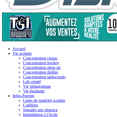
Accueil
Vie scolaire
Concentration cirque
Concentration hockey
Concentration plein air
Concentration théâtre
Concentration taekwondo
Lab créatif
Vie pédagogique
Vie étudiante
Infos-Parents
Listes de matériel scolaire
Cafétéria
Signaler une absence
Intimidation à l’école